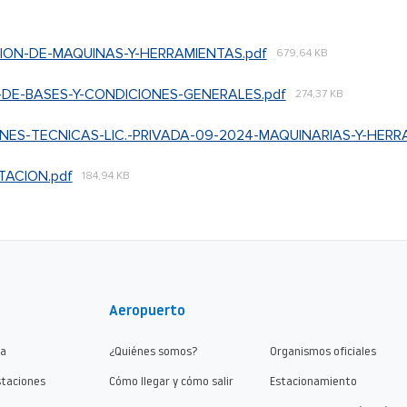
CION-DE-MAQUINAS-Y-HERRAMIENTAS.pdf
679,64 KB
-DE-BASES-Y-CONDICIONES-GENERALES.pdf
274,37 KB
ONES-TECNICAS-LIC.-PRIVADA-09-2024-MAQUINARIAS-Y-HERR
ACION.pdf
184,94 KB
Aeropuerto
ma
¿Quiénes somos?
Organismos oficiales
staciones
Cómo llegar y cómo salir
Estacionamiento