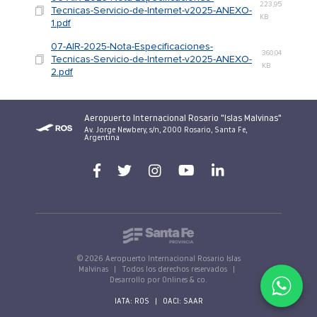
223,95
Tecnicas-Servicio-de-Internet-v2025-ANEXO-
KB
1.pdf
07-AIR-2025-Nota-Especificaciones-
360,04
Tecnicas-Servicio-de-Internet-v2025-ANEXO-
KB
2.pdf
Aeropuerto Internacional Rosario "Islas Malvinas"
Av. Jorge Newbery, s/n, 2000 Rosario, Santa Fe,
Argentina
© 2026 Aeropuerto Internacional Rosario Islas
Malvinas
|
Todos los derechos reservados
|
Desarrollo por Onlines & co.
IATA: ROS
|
OACI: SAAR