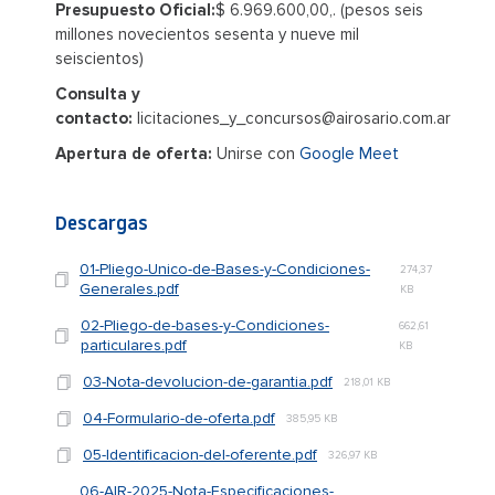
Presupuesto Oficial:
$ 6.969.600,00,. (pesos seis
millones novecientos sesenta y nueve mil
seiscientos)
Consulta y
contacto:
licitaciones_y_concursos@airosario.com.ar
Apertura de oferta:
Unirse con
Google Meet
Descargas
01-Pliego-Unico-de-Bases-y-Condiciones-
274,37
Generales.pdf
KB
02-Pliego-de-bases-y-Condiciones-
662,61
particulares.pdf
KB
03-Nota-devolucion-de-garantia.pdf
218,01 KB
04-Formulario-de-oferta.pdf
385,95 KB
05-Identificacion-del-oferente.pdf
326,97 KB
06-AIR-2025-Nota-Especificaciones-