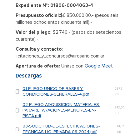
Expediente N°: 01806-0004063-4
Presupuesto oficial:
$6.850.000,00.- (pesos seis
millones ochocientos cincuenta mil).-
Valor del pliego:
$2.740.- (pesos dos setecientos
cuarenta).-
Consulta y contacto:
licitaciones_y_concursos@airosario.com.ar
Apertura de oferta:
Unirse con
Google Meet
Descargas
01-PLIEGO-UNICO-DE-BASES-Y-
287,51
CONDICIONES-GENERALES-4.pdf
KB
02-PLIEGO-ADQUISICION-MATERIALES-
842,55
PARA-REPARACIONES-MENORES-EN-
KB
PISTA.pdf
03-SOLICITUD-DE-ESPECIFICACIONES-
61,62
TECNICAS-LIC.-PRIVADA-09-2024.pdf
KB