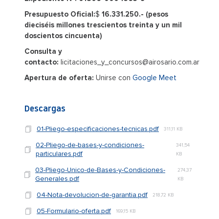
Presupuesto Oficial:
$
16.331.250
.- (pesos
dieciséis millones trescientos treinta y un mil
doscientos cincuenta)
Consulta y
contacto:
licitaciones_y_concursos@airosario.com.ar
Apertura de oferta:
Unirse con
Google Meet
Descargas
01-Pliego-especificaciones-tecnicas.pdf
311,11 KB
02-Pliego-de-bases-y-condiciones-
341,54
particulares.pdf
KB
03-Pliego-Unico-de-Bases-y-Condiciones-
274,37
Generales.pdf
KB
04-Nota-devolucion-de-garantia.pdf
218,72 KB
05-Formulario-oferta.pdf
169,15 KB