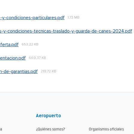
-y-condiciones-particulares.pdf
1,73 MB
s-y-condiciones-tecnicas-traslado-y-guarda-de-canes-2024.pdf
ferta.pdf
653,22 KB
entacion.pdf
669,37 KB
-de-garantias.pdf
218,72 KB
Aeropuerto
ma
¿Quiénes somos?
Organismos oficiales