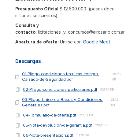
Presupuesto Oficial:
$ 12.600.000.-(pesos doce
millones seiscientos)
Consulta y
contacto:
licitaciones_y_concursos@airosario.com.ar
Apertura de oferta:
Unirse con
Google Meet
Descargas
01-Pliego-condiciones-tecnicas-compra-
259,42
Calzado-de-Seguridad.pdf
KB
02-Pliego-condiciones-particulares.pdf
829,31 KB
03-Pliego-Unico-de-Bases-y-Condiciones-
287,51
Generales.pdf
KB
04-Formulario-de-oferta.pdf
212,89 KB
05-Nota-devolucion-de-garantia.pdf
218,78 KB
06-Nota-presentacion.pdf
112,54 KB