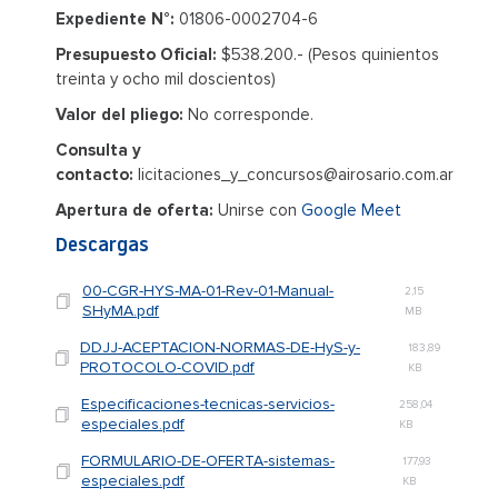
Expediente N°:
01806-0002704-6
Presupuesto Oficial:
$538.200.- (Pesos quinientos
treinta y ocho mil doscientos)
Valor del pliego:
No corresponde.
Consulta y
contacto:
licitaciones_y_concursos@airosario.com.ar
Apertura de oferta:
Unirse con
Google Meet
Descargas
00-CGR-HYS-MA-01-Rev-01-Manual-
2,15
SHyMA.pdf
MB
DDJJ-ACEPTACION-NORMAS-DE-HyS-y-
183,89
PROTOCOLO-COVID.pdf
KB
Especificaciones-tecnicas-servicios-
258,04
especiales.pdf
KB
FORMULARIO-DE-OFERTA-sistemas-
177,93
especiales.pdf
KB