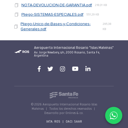
NOTA-DEVOLUCION-DE-GARANTIA.pdf
218,01 KB
Pliego-SISTEMAS-ESPECIALES.pdf
551,29 KB
Pliego-Unico-de-Bases-y-Condiciones-
295,38
Generales.pdf
KB
Aeropuerto Internacional Rosario "Islas Malvinas"
Av. Jorge Newbery, s/n, 2000 Rosario, Santa Fe,
Argentina
© 2026 Aeropuerto Internacional Rosario Islas
Malvinas
|
Todos los derechos reservados
|
Desarrollo por Onlines & co.
IATA: ROS
|
OACI: SAAR