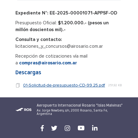
Expediente N°: EE-2025-00001071-APPSF-OD
Presupuesto Oficial:
$1.200.000.- (pesos un
millón doscientos mil).-
Consulta y contacto:
licitaciones_y_concursos@airosario.com.ar
Recepción de cotizaciones vía mail
a
compras@airosario.com.ar
Descargas
01-Solicitud-de-presupuesto-CD-99.25.pdf
251,92 KB
Aeropuerto Internacional Rosario "Islas Malvinas"
Av. Jorge Newbery, s/n, 2000 Rosario, Santa Fe,
Argentina