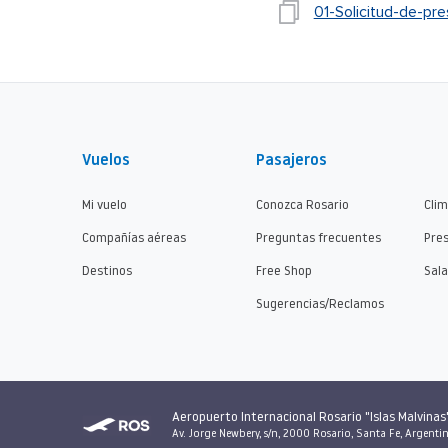
01-Solicitud-de-p
Vuelos
Pasajeros
Mi vuelo
Conozca Rosario
Cli
Compañías aéreas
Preguntas frecuentes
Pre
Destinos
Free Shop
Sala
Sugerencias/Reclamos
Aeropuerto Internacional Rosario "Islas Malvinas
Av. Jorge Newbery, s/n, 2000 Rosario, Santa Fe, Argenti