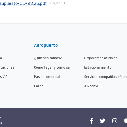
resupuesto-CD-98.25.pdf
150,87 KB
Aeropuerto
ma
¿Quiénes somos?
Organismos oficiales
staciones
Cómo llegar y cómo salir
Estacionamiento
s VIP
Paseo comercial
Servicios compañías aérea
Cargo
AIRconVOS
"
na