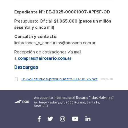
Expediente N°: EE-2025-00001007-APPSF-OD
Presupuesto Oficial:
$1.065.000 (pesos un millón
sesenta y cinco mil)
Consulta y contacto:
licitaciones_y_concursos@airosario.com.ar
Recepción de cotizaciones vía mail
a
compras@airosario.com.ar
Descargas
01-Solicitud-de-presupuesto-CD-96.25.pdf
135,24 KB
Aeropuerto Internacional Rosario "Islas Malvinas"
Av. Jorge Newbery, s/n, 2000 Rosario, Santa Fe,
Argentina