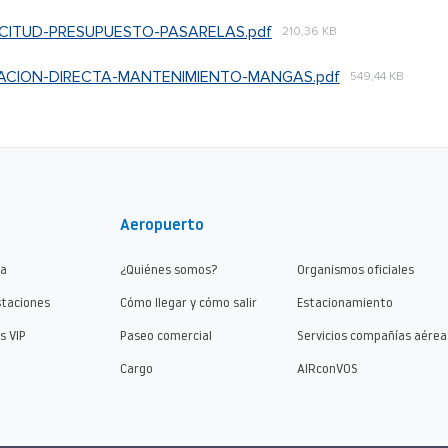
CITUD-PRESUPUESTO-PASARELAS.pdf
210,36 KB
ACION-DIRECTA-MANTENIMIENTO-MANGAS.pdf
549,44 KB
Aeropuerto
ma
¿Quiénes somos?
Organismos oficiales
staciones
Cómo llegar y cómo salir
Estacionamiento
s VIP
Paseo comercial
Servicios compañías aérea
Cargo
AIRconVOS