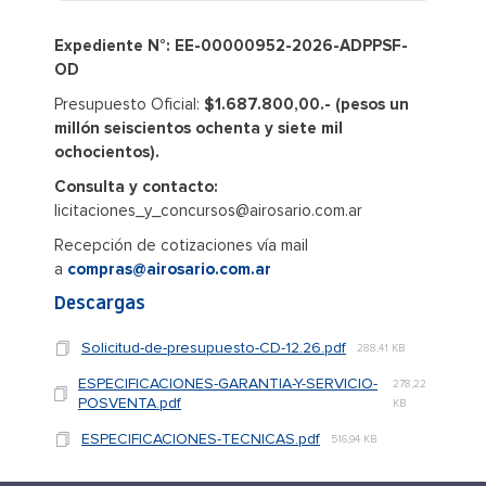
Expediente N°: EE-00000952-2026-ADPPSF-
OD
Presupuesto Oficial:
$1.687.800,00.- (pesos un
millón seiscientos ochenta y siete mil
ochocientos).
Consulta y contacto:
licitaciones_y_concursos@airosario.com.ar
Recepción de cotizaciones vía mail
a
compras@airosario.com.ar
Descargas
Solicitud-de-presupuesto-CD-12.26.pdf
288,41 KB
ESPECIFICACIONES-GARANTIA-Y-SERVICIO-
278,22
POSVENTA.pdf
KB
ESPECIFICACIONES-TECNICAS.pdf
516,94 KB