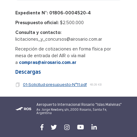
Expediente N°: 01806-0004520-4
Presupuesto oficial:
$2.500.000
Consulta y contacto:
licitaciones_y_concursos@airosario.com.ar
Recepción de cotizaciones en forma física por
mesa de entrada del AIR o vía mail
a
compras@airosario.com.ar
Descargas
01-Solicitud-presupuesto-N°11.pdf
48,09 KB
Aeropuerto Internacional Rosario "Islas Malvinas"
Av. Jorge Newbery, s/n, 2000 Rosario, Santa Fe,
Argentina