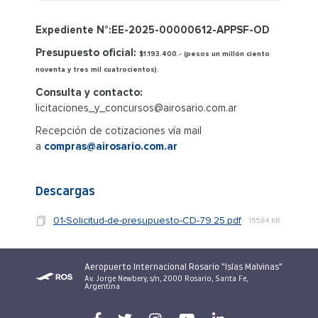
Expediente N°:EE-2025-00000612-APPSF-OD
Presupuesto oficial:
$1.193.400.- (pesos un millón ciento
noventa y tres mil cuatrocientos).
Consulta y contacto:
licitaciones_y_concursos@airosario.com.ar
Recepción de cotizaciones vía mail
a
compras@airosario.com.ar
Descargas
01-Solicitud-de-presupuesto-CD-79.25.pdf
155,84 KB
Aeropuerto Internacional Rosario "Islas Malvinas"
Av. Jorge Newbery, s/n, 2000 Rosario, Santa Fe,
Argentina