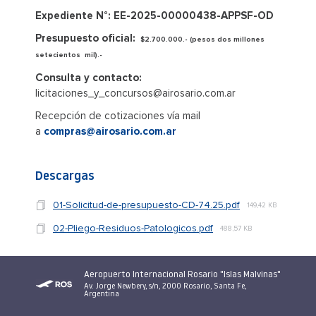
Expediente N°: EE-2025-00000438-APPSF-OD
Presupuesto oficial:
$2.700.000.- (pesos dos millones
setecientos mil).-
Consulta y contacto:
licitaciones_y_concursos@airosario.com.ar
Recepción de cotizaciones vía mail
a
compras@airosario.com.ar
Descargas
01-Solicitud-de-presupuesto-CD-74.25.pdf
149,42 KB
02-Pliego-Residuos-Patologicos.pdf
488,57 KB
Aeropuerto Internacional Rosario "Islas Malvinas"
Av. Jorge Newbery, s/n, 2000 Rosario, Santa Fe,
Argentina