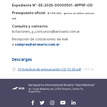
Expediente N°: EE-2025-00000501 -APPSF-OD
Presupuesto oficial:
$ 1.014.000.- (pesos un millon catorce
mil)
Consulta y contacto:
licitaciones_y_concursos@airosario.com.ar
Recepción de cotizaciones vía mail
a
compras@airosario.com.ar
Descargas
01-Solicitud-de-presupuesto-CD-72.25.pdf
175,47 KB
Aeropuerto Internacional Rosario "Islas Malvinas"
Av. Jorge Newbery, s/n, 2000 Rosario, Santa Fe,
Argentina