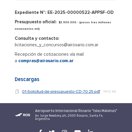
Expediente N°: EE-2025-00000522-APPSF-OD
Presupuesto oficial:
$3.900.000.- (pesos tres millones
novecientos mil)
Consulta y contacto:
licitaciones_y_concursos@airosario.com.ar
Recepción de cotizaciones vía mail
a
compras@airosario.com.ar
Descargas
01-Solicitud-de-presupuesto-CD-70.25.pdf
147,32 KB
Aeropuerto Internacional Rosario "Islas Malvinas"
Av. Jorge Newbery, s/n, 2000 Rosario, Santa Fe,
Argentina