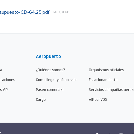
resupuesto-CD-64.25.pdf
600,31 KB
Aeropuerto
ma
¿Quiénes somos?
Organismos oficiales
staciones
Cómo llegar y cómo salir
Estacionamiento
s VIP
Paseo comercial
Servicios compañías aérea
Cargo
AIRconVOS
"