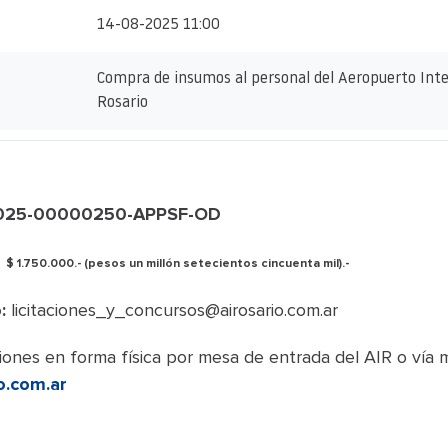
14-08-2025 11:00
Compra de insumos al personal del Aeropuerto Inte
Rosario
-2025-00000250-APPSF-OD
:
$ 1.750.000.- (pesos un millón setecientos cincuenta mil).-
:
licitaciones_y_concursos@airosario.com.ar
ones en forma física por mesa de entrada del AIR o vía m
o.com.ar