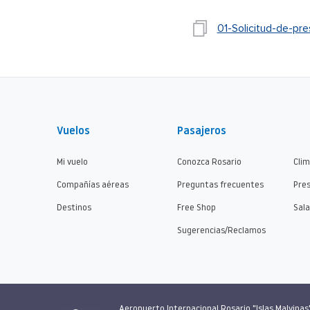
01-Solicitud-de-p
Vuelos
Pasajeros
Mi vuelo
Conozca Rosario
Cli
Compañías aéreas
Preguntas frecuentes
Pre
Destinos
Free Shop
Sala
Sugerencias/Reclamos
Aeropuerto Internacional Rosario "Islas Malvinas