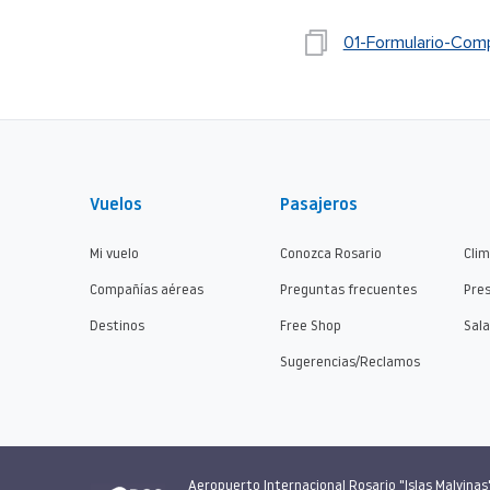
01-Formulario-Com
Vuelos
Pasajeros
Mi vuelo
Conozca Rosario
Cli
Compañías aéreas
Preguntas frecuentes
Pre
Destinos
Free Shop
Sala
Sugerencias/Reclamos
Aeropuerto Internacional Rosario "Islas Malvinas