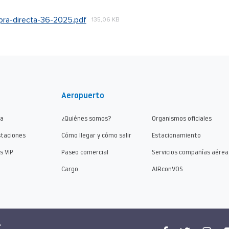
pra-directa-36-2025.pdf
135,06 KB
Aeropuerto
ma
¿Quiénes somos?
Organismos oficiales
staciones
Cómo llegar y cómo salir
Estacionamiento
s VIP
Paseo comercial
Servicios compañías aérea
Cargo
AIRconVOS
"