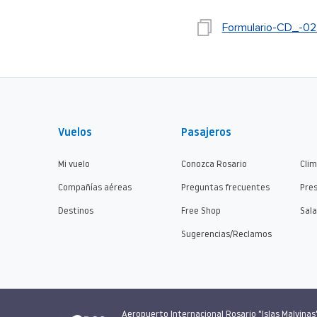
Formulario-CD_-02
Vuelos
Pasajeros
Mi vuelo
Conozca Rosario
Cli
Compañías aéreas
Preguntas frecuentes
Pre
Destinos
Free Shop
Sala
Sugerencias/Reclamos
Aeropuerto Internacional Rosario "Islas Malvinas