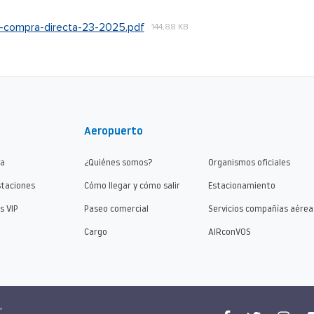
-compra-directa-23-2025.pdf
144,88 KB
Aeropuerto
ma
¿Quiénes somos?
Organismos oficiales
staciones
Cómo llegar y cómo salir
Estacionamiento
s VIP
Paseo comercial
Servicios compañías aérea
Cargo
AIRconVOS
"