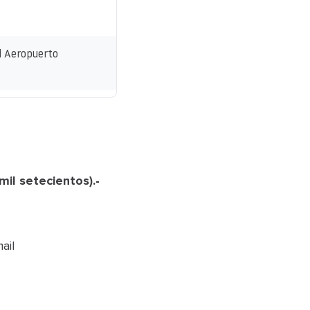
el Aeropuerto
mil setecientos).-
ail