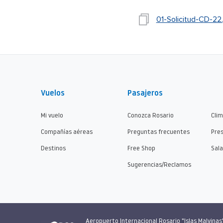
01-Solicitud-CD-22
Vuelos
Pasajeros
Mi vuelo
Conozca Rosario
Cli
Compañías aéreas
Preguntas frecuentes
Pre
Destinos
Free Shop
Sala
Sugerencias/Reclamos
Aeropuerto Internacional Rosario "Islas Malvinas