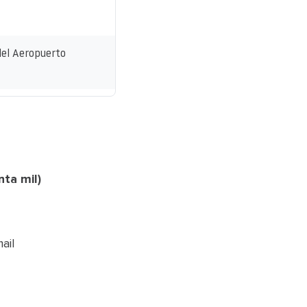
del Aeropuerto
ta mil)
ail