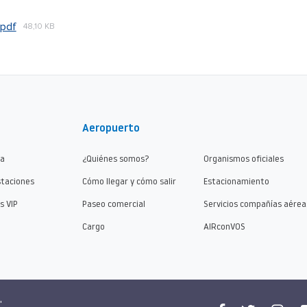
.pdf
48,10 KB
Aeropuerto
ma
¿Quiénes somos?
Organismos oficiales
staciones
Cómo llegar y cómo salir
Estacionamiento
s VIP
Paseo comercial
Servicios compañías aérea
Cargo
AIRconVOS
"