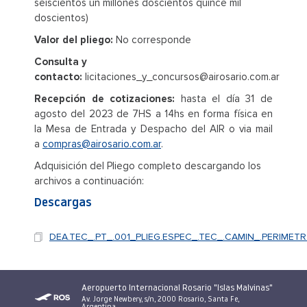
seiscientos un millones doscientos quince mil
doscientos)
Valor del pliego:
No corresponde
Consulta y
contacto:
licitaciones_y_concursos@airosario.com.ar
Recepción de cotizaciones:
hasta el día 31 de
agosto del 2023 de 7HS a 14hs en forma física en
la Mesa de Entrada y Despacho del AIR o via mail
a
compras@airosario.com.ar
.
Adquisición del Pliego completo descargando los
archivos a continuación:
Descargas
DEA.TEC_.PT_.001_PLIEG.ESPEC_.TEC_.CAMIN_.PERIMETR.
Aeropuerto Internacional Rosario "Islas Malvinas"
Av. Jorge Newbery, s/n, 2000 Rosario, Santa Fe,