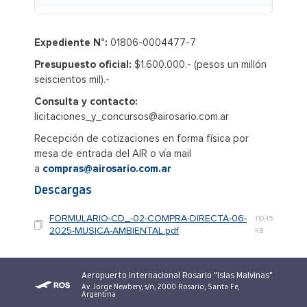
Expediente N°:
01806-0004477-7
Presupuesto oficial:
$1.600.000.- (pesos un millón
seiscientos mil).-
Consulta y contacto:
licitaciones_y_concursos@airosario.com.ar
Recepción de cotizaciones en forma física por
mesa de entrada del AIR o vía mail
a
compras@airosario.com.ar
Descargas
FORMULARIO-CD_-02-COMPRA-DIRECTA-06-
110,45
2025-MUSICA-AMBIENTAL.pdf
KB
Aeropuerto Internacional Rosario "Islas Malvinas"
Av. Jorge Newbery, s/n, 2000 Rosario, Santa Fe,
Argentina