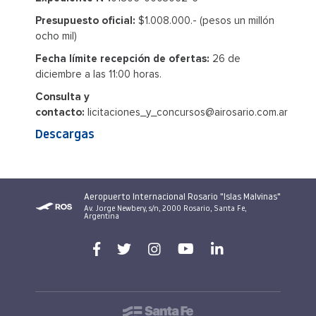
Presupuesto oficial:
$1.008.000.- (pesos un millón
ocho mil)
Fecha límite recepción de ofertas:
26 de
diciembre a las 11:00 horas.
Consulta y
contacto:
licitaciones_y_concursos@airosario.com.ar
Descargas
Aeropuerto Internacional Rosario "Islas Malvinas"
Av. Jorge Newbery, s/n, 2000 Rosario, Santa Fe,
Argentina