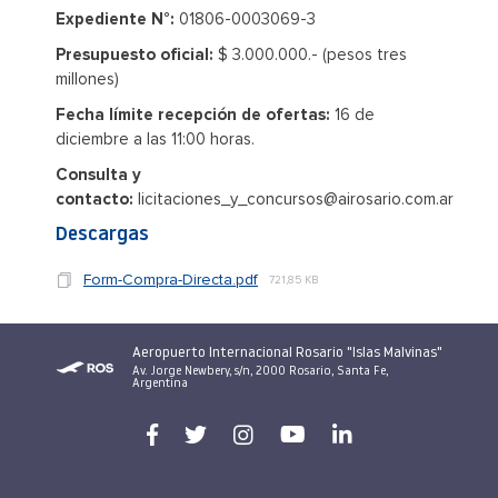
Expediente N°:
01806-0003069-3
Presupuesto oficial:
$ 3.000.000.- (pesos tres
millones)
Fecha límite recepción de ofertas:
16 de
diciembre a las 11:00 horas.
Consulta y
contacto:
licitaciones_y_concursos@airosario.com.ar
Descargas
Form-Compra-Directa.pdf
721,85 KB
Aeropuerto Internacional Rosario "Islas Malvinas"
Av. Jorge Newbery, s/n, 2000 Rosario, Santa Fe,
Argentina