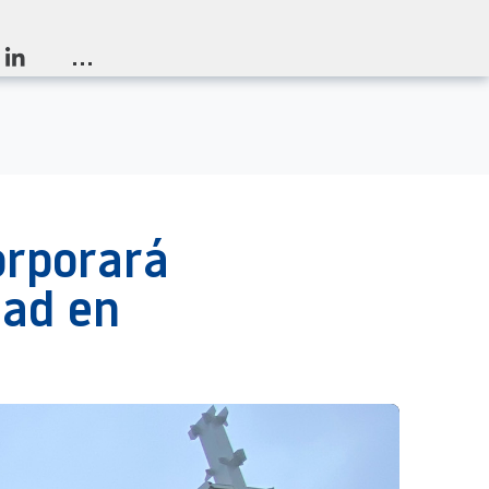
...
corporará
dad en