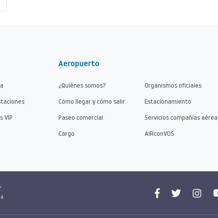
Aeropuerto
ma
¿Quiénes somos?
Organismos oficiales
staciones
Cómo llegar y cómo salir
Estacionamiento
s VIP
Paseo comercial
Servicios compañías aérea
Cargo
AIRconVOS
"
na