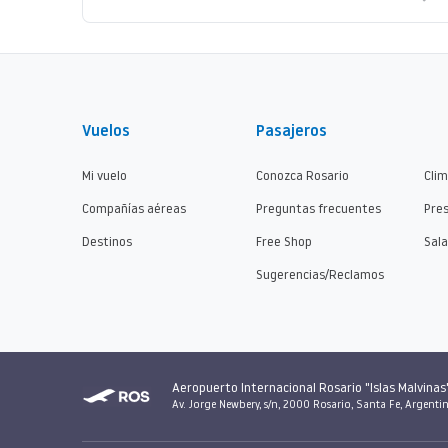
Vuelos
Pasajeros
Mi vuelo
Conozca Rosario
Cli
Compañías aéreas
Preguntas frecuentes
Pre
Destinos
Free Shop
Sala
Sugerencias/Reclamos
Aeropuerto Internacional Rosario "Islas Malvinas
Av. Jorge Newbery, s/n, 2000 Rosario, Santa Fe, Argenti