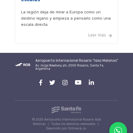
La región deja de mirar a Europa como un
destino lejano y empieza a pensarlo como una
escala directa.
Leer más
Aeropuerto Internacional Rosario "Islas Malvinas"
Av. Jorge Newbery, s/n, 2000 Rosario, Santa Fe,
Argentina
© 2026 Aeropuerto Internacional Rosario Islas
Malvinas
|
Todos los derechos reservados
|
Desarrollo por Onlines & co.