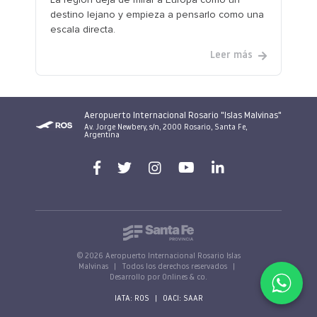
destino lejano y empieza a pensarlo como una
escala directa.
Leer más
Aeropuerto Internacional Rosario "Islas Malvinas"
Av. Jorge Newbery, s/n, 2000 Rosario, Santa Fe,
Argentina
© 2026 Aeropuerto Internacional Rosario Islas
Malvinas
|
Todos los derechos reservados
|
Desarrollo por Onlines & co.
IATA: ROS
|
OACI: SAAR