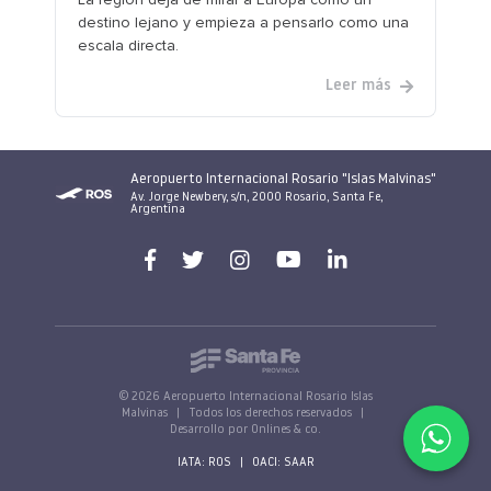
destino lejano y empieza a pensarlo como una
escala directa.
Leer más
Aeropuerto Internacional Rosario "Islas Malvinas"
Av. Jorge Newbery, s/n, 2000 Rosario, Santa Fe,
Argentina
© 2026 Aeropuerto Internacional Rosario Islas
Malvinas
|
Todos los derechos reservados
|
Desarrollo por Onlines & co.
IATA: ROS
|
OACI: SAAR