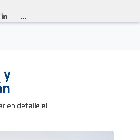
...
 y
ón
er en detalle el