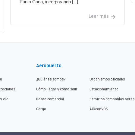
Punta Cana, incorporando [...]
Leer más
Aeropuerto
ma
¿Quiénes somos?
Organismos oficiales
staciones
Cómo llegar y cómo salir
Estacionamiento
s VIP
Paseo comercial
Servicios compañías aérea
Cargo
AIRconVOS