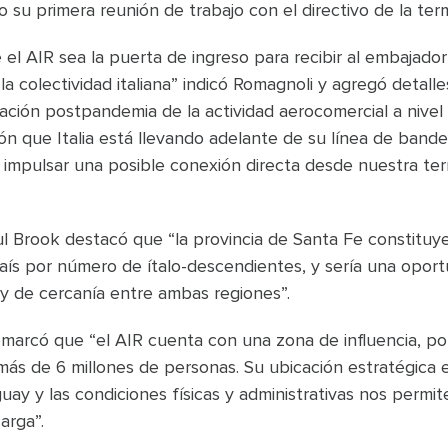
 su primera reunión de trabajo con el directivo de la term
el AIR sea la puerta de ingreso para recibir al embajador
la colectividad italiana” indicó Romagnoli y agregó detall
vación postpandemia de la actividad aerocomercial a nivel 
n que Italia está llevando adelante de su línea de band
 impulsar una posible conexión directa desde nuestra ter
ul Brook destacó que “la provincia de Santa Fe constituy
ís por número de ítalo-descendientes, y sería una oport
y de cercanía entre ambas regiones”.
arcó que “el AIR cuenta con una zona de influencia, por 
ás de 6 millones de personas. Su ubicación estratégica e
uay y las condiciones físicas y administrativas nos permi
arga”.