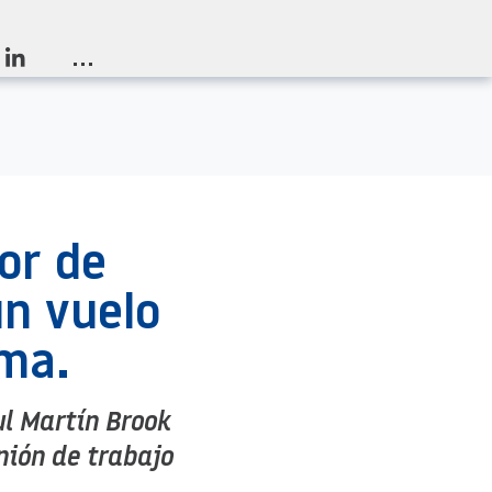
...
or de
un vuelo
oma.
ul Martín Brook
nión de trabajo