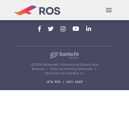
Aeropuerto Internacional Rosario "Islas Malvinas"
Av. Jorge Newbery, s/n, 2000 Rosario, Santa Fe,
Argentina
© 2026 Aeropuerto Internacional Rosario Islas
Malvinas
|
Todos los derechos reservados
|
Desarrollo por Onlines & co.
IATA: ROS
|
OACI: SAAR