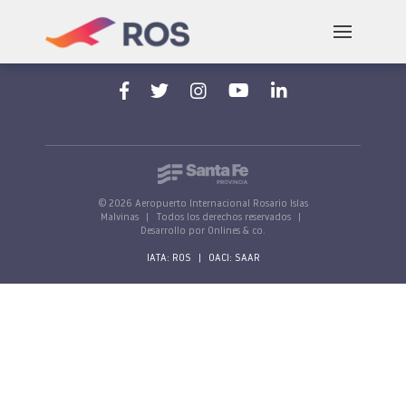
Aeropuerto Internacional Rosario "Islas Malvinas"
Av. Jorge Newbery, s/n, 2000 Rosario, Santa Fe,
Argentina
© 2026 Aeropuerto Internacional Rosario Islas
Malvinas
|
Todos los derechos reservados
|
Desarrollo por Onlines & co.
IATA: ROS
|
OACI: SAAR