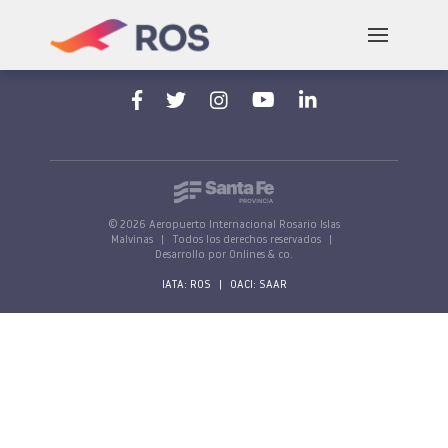
Aeropuerto Internacional Rosario "Islas Malvinas"
Av. Jorge Newbery, s/n, 2000 Rosario, Santa Fe,
Argentina
© 2026 Aeropuerto Internacional Rosario Islas
Malvinas
|
Todos los derechos reservados
|
Desarrollo por Onlines & co.
IATA: ROS
|
OACI: SAAR