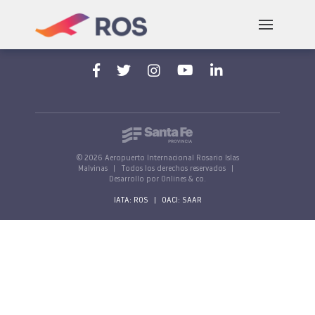
Aeropuerto Internacional Rosario "Islas Malvinas"
Av. Jorge Newbery, s/n, 2000 Rosario, Santa Fe,
Argentina
© 2026 Aeropuerto Internacional Rosario Islas
Malvinas
|
Todos los derechos reservados
|
Desarrollo por Onlines & co.
IATA: ROS
|
OACI: SAAR