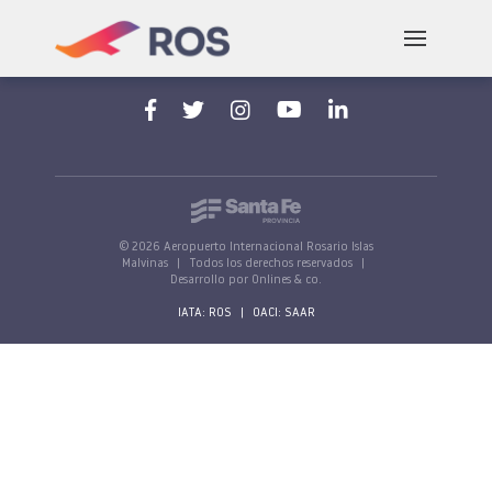
Aeropuerto Internacional Rosario "Islas Malvinas"
Av. Jorge Newbery, s/n, 2000 Rosario, Santa Fe,
Argentina
© 2026 Aeropuerto Internacional Rosario Islas
Malvinas
|
Todos los derechos reservados
|
Desarrollo por Onlines & co.
IATA: ROS
|
OACI: SAAR