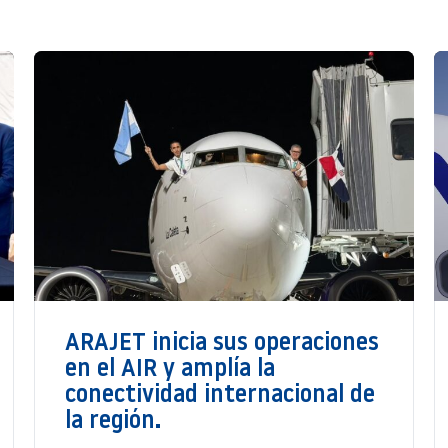
ARAJET inicia sus operaciones
en el AIR y amplía la
conectividad internacional de
la región.