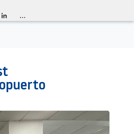
...
st
ropuerto