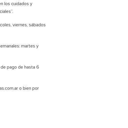
en los cuidados y
iales”.
rcoles, viernes, sábados
semanales: martes y
 de pago de hasta 6
as.com.ar o bien por