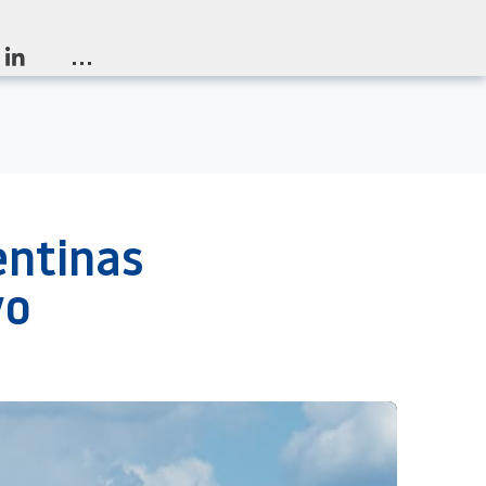
...
entinas
vo