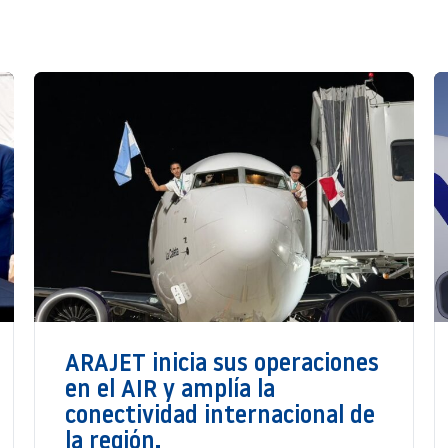
ARAJET inicia sus operaciones
en el AIR y amplía la
conectividad internacional de
la región.