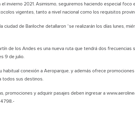
a el invierno 2021. Asimismo, seguiremos haciendo especial foco 
colos vigentes, tanto a nivel nacional como los requisitos provinc
a ciudad de Bariloche detallaron “se realizarán los días lunes, mié
artín de los Andes es una nueva ruta que tendrá dos frecuencias 
s 9 de julio.
u habitual conexión a Aeroparque, y además ofrece promociones
a todos sus destinos.
as, promociones y adquirir pasajes deben ingresar a www.aeroline
04798.-